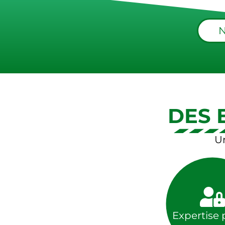
N
DES 
U
Expertise 