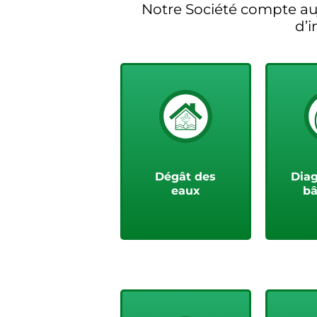
Notre Société compte au
d’i
Voir plus
V
Dégât des
Dia
eaux
bâ