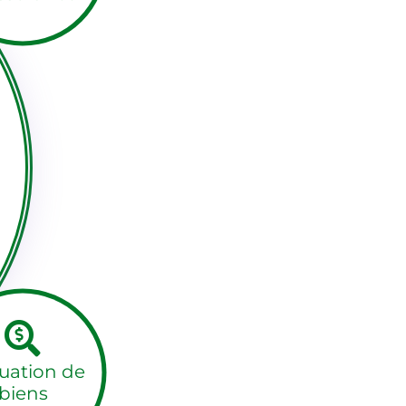
uation de
biens