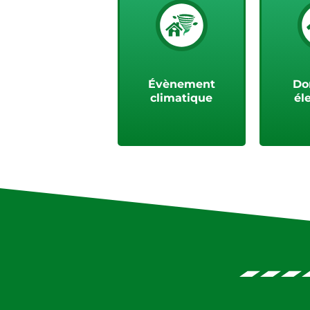
Voir plus
V
Évènement
D
climatique
él