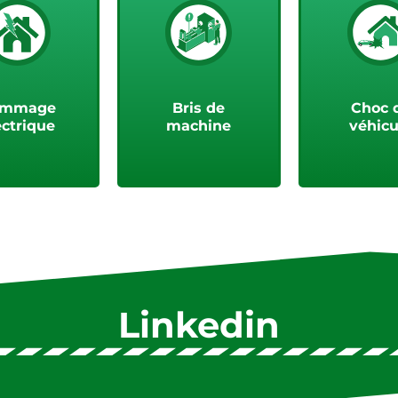
oir plus
Voir plus
Voir pl
ommage
Bris de
Choc 
ectrique
machine
véhicu
Linkedin