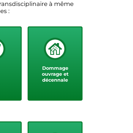
ransdisciplinaire à même
es :
us
Voir plus
Dommage
ouvrage et
décennale