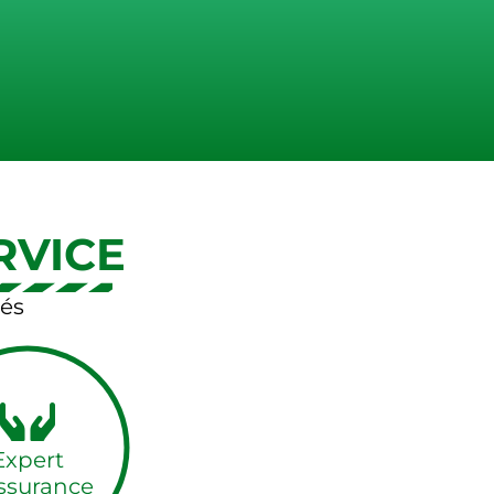
RVICE
és
Expert
ssurance