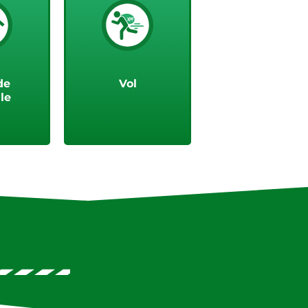
us
Voir plus
de
Vol
le